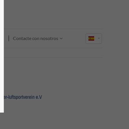
About us
Lorem ipsum dolor sit amet,
consectetuer adipiscing elit.
Contacte con nosotros
Aenean commodo ligula eget dolor.
Aenean massa. Cum sociis natoque
penatibus et magnis dis parturient
montes, nascetur ridiculus mus. Donec
quam felis, ultricies nec.
er-luftsportverein e.V