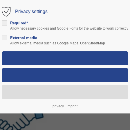
Privacy settings
rt
Get in touch
Required*
Allow necessary cookies and Google Fonts for the website to work correctly
sum dolor sit amet:
Cybersteel Inc.
376-293 City Road, Suite 600
ones
External media
comunidad
precios
soporte
authorities
Allow external media such as Google Maps, OpenStreetMap
San Francisco, CA 94102
4h
Have any questions?
/ 365days
+44 1234 567 890
Drop us a line
info@yourdomain.com
 support for our customers
ri 8:00am - 5:00pm
(GMT +1)
Junil 2026: Welcome Dithmarsch
privacy
imprint