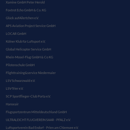
Xamine GmbH Peter Herold
About us
Foxtrot Echo GmbH & Co. KG
Lorem ipsum dolor sit amet, consectetuer adipiscing elit.
Glück aufAilertchen e.V.
APS Aviation Project Service GmbH
Aenean commodo ligula eget dolor. Aenean massa. Cum
LOCAR GmbH
sociis natoque penatibus et magnis dis parturient
montes, nascetur ridiculus mus. Donec quam felis,
Kölner Klub für Luftsport e.V,
ultricies nec.
Global Helicopter Service GmbH
Rhein-Mosel-Flug GmbH & Co KG
Pilotenschule GmbH
Flighttraining&service Niedermaier
LSV Schwarzwald e.V.
LSV-Trier e.V.
SCP Sportflieger-Club Porta e.V.
Hanseair
Flugsportzentrum Mitteldeutschland GmbH
ULTRALEICHT FLUGVEREIN SAAR - PFALZ e.V.
Luftsportverein Bad Endorf - Prien am Chiemsee e.V.