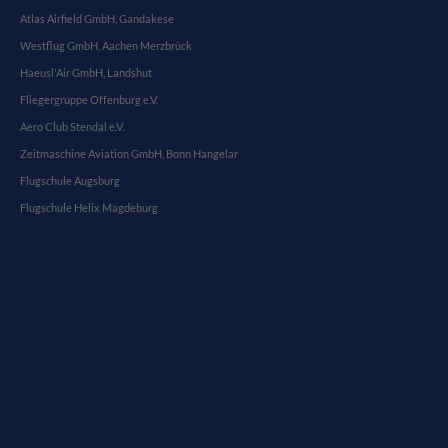
Atlas Airfield GmbH, Gandakese
Westflug GmbH, Aachen Merzbrück
Haeusl'Air GmbH, Landshut
Fliegergruppe Offenburg e.V.
Aero Club Stendal e.V.
Zeitmaschine Aviation GmbH, Bonn Hangelar
Flugschule Augsburg
Flugschule Helix Magdeburg