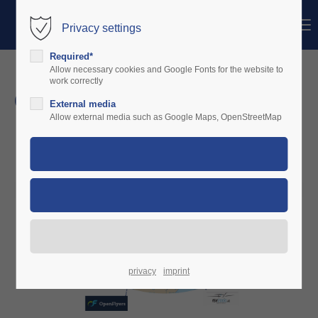
Menu
Privacy settings
Login
Required*
Usuario
Allow necessary cookies and Google Fonts for the website to
work correctly
our partners
External media
Contraseña
Allow external media such as Google Maps, OpenStreetMap
Login
Register
|
Lost your password?
Support
Lorem ipsum dolor sit amet:
privacy
imprint