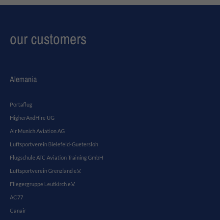
24h
/ 365days
our customers
We offer support for our customers
Mon - Fri 8:00am - 5:00pm
(GMT +1)
Alemania
Get in touch
Portaflug
Cybersteel Inc.
HigherAndHire UG
376-293 City Road, Suite 600
Air Munich Aviation AG
San Francisco, CA 94102
Luftsportverein Bielefeld-Guetersloh
Flugschule ATC Aviation Training GmbH
Have any questions?
Luftsportverein Grenzland e.V.
+44 1234 567 890
Fliegergruppe Leutkirch e.V.
Drop us a line
AC77
info@yourdomain.com
Canair