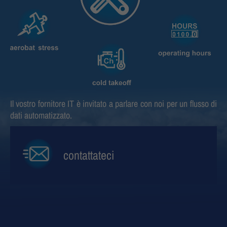
About us
Lorem ipsum dolor sit amet, consectetuer adipiscing elit.
Aenean commodo ligula eget dolor. Aenean massa. Cum
sociis natoque penatibus et magnis dis parturient
montes, nascetur ridiculus mus. Donec quam felis,
ultricies nec.
Il vostro fornitore IT è invitato a parlare con noi per un flusso di
dati automatizzato.
contattateci