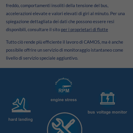
24h
freddo, comportamenti insoliti della tensione del bus,
/ 365days
accelerazioni elevate e valori elevati di giri al minuto. Per una
spiegazione dettagliata dei dati che possono essere resi
disponibili, consultare il sito
per i proprietari di flotte
We offer support for our customers
Tutto ciò rende più efficiente il lavoro di CAMOS, ma è anche
Mon - Fri 8:00am - 5:00pm
(GMT +1)
possibile offrire un servizio di monitoraggio istantaneo come
Get in touch
livello di servizio speciale aggiuntivo.
Cybersteel Inc.
376-293 City Road, Suite 600
San Francisco, CA 94102
Have any questions?
+44 1234 567 890
Drop us a line
info@yourdomain.com