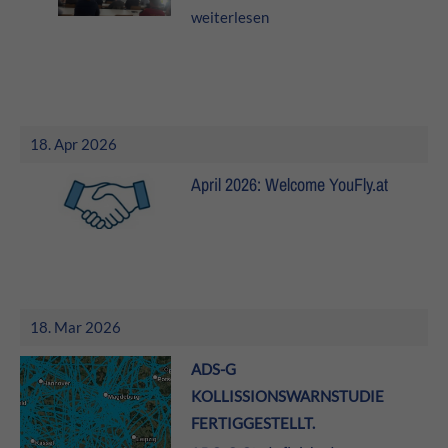
24h
weiterlesen
/ 365days
We offer support for our customers
Mon - Fri 8:00am - 5:00pm
(GMT +1)
18. Apr 2026
April 2026: Welcome YouFly.at
Get in touch
Cybersteel Inc.
376-293 City Road, Suite 600
San Francisco, CA 94102
18. Mar 2026
Have any questions?
+44 1234 567 890
ADS-G
KOLLISSIONSWARNSTUDIE
Drop us a line
FERTIGGESTELLT.
info@yourdomain.com