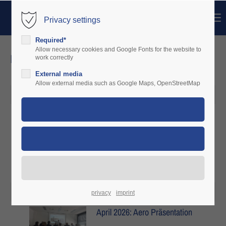
Menu
Privacy settings
Login
Required*
Nome utente
Allow necessary cookies and Google Fonts for the website to
news
work correctly
External media
Password
Allow external media such as Google Maps, OpenStreetMap
15. Giu 2026
Junil 2026: Welcome Dithmarscher-
luftsportverein e.V
Login
Register
|
Lost your password?
Support
Lorem ipsum dolor sit amet:
18. Apr 2026
privacy
imprint
April 2026: Aero Präsentation