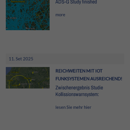
ADS-G Study finished
About us
more
Lorem ipsum dolor sit amet, consectetuer adipiscing elit.
Aenean commodo ligula eget dolor. Aenean massa. Cum
sociis natoque penatibus et magnis dis parturient
montes, nascetur ridiculus mus. Donec quam felis,
ultricies nec.
11. Set 2025
REICHWEITEN MIT IOT
FUNKSYSTEMEN AUSREICHEND!
Zwischenergebnis Studie
Kollissionswarnsystem:
lesen Sie mehr hier