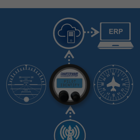
About us
Lorem ipsum dolor sit amet, consectetuer adipiscing elit.
Aenean commodo ligula eget dolor. Aenean massa. Cum
sociis natoque penatibus et magnis dis parturient
montes, nascetur ridiculus mus. Donec quam felis,
ultricies nec.