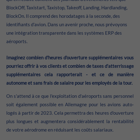
24h
BlockOff, Taxistart, Taxistop, Takeoff, Landing, Hardlanding,
/ 365days
BlockOn. Il comprend des horodatages à la seconde, des
identifiants d'avion. Dans un avenir proche, nous prévoyons
une intégration transparente dans les systèmes ERP des
We offer support for our customers
aéroports.
Mon - Fri 8:00am - 5:00pm
(GMT +1)
Get in touch
Imaginez combien d'heures d'ouverture supplémentaires vous
pourriez offrir à vos clients et combien de taxes d'atterrissage
Cybersteel Inc.
supplémentaires cela rapporterait - et ce de manière
376-293 City Road, Suite 600
autonome et sans frais de salaire pour les employés de la tour.
San Francisco, CA 94102
On s'attend à ce que l'exploitation d'aéroports sans personnel
Have any questions?
soit également possible en Allemagne pour les avions auto-
+44 1234 567 890
logés à partir de 2023. Cela permettra des heures d'ouverture
plus longues et augmentera considérablement la rentabilité
Drop us a line
de votre aérodrome en réduisant les coûts salariaux.
info@yourdomain.com