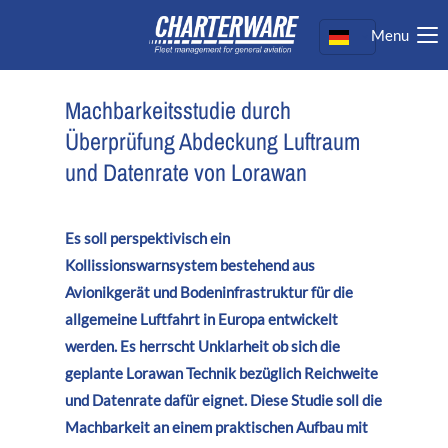
Menu
Login
Benutzername
Machbarkeitsstudie durch
Überprüfung Abdeckung Luftraum
Passwort
und Datenrate von Lorawan
Es soll perspektivisch ein
Anmelden
Kollissionswarnsystem bestehend aus
Avionikgerät und Bodeninfrastruktur für die
Register
|
Lost your password?
allgemeine Luftfahrt in Europa entwickelt
Support
werden. Es herrscht Unklarheit ob sich die
geplante Lorawan Technik bezüglich Reichweite
Lorem ipsum dolor sit amet:
und Datenrate dafür eignet. Diese Studie soll die
Machbarkeit an einem praktischen Aufbau mit