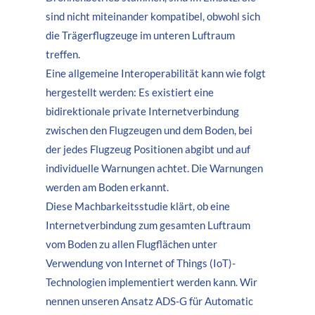
About us
sind nicht miteinander kompatibel, obwohl sich
die Trägerflugzeuge im unteren Luftraum
Lorem ipsum dolor sit amet, consectetuer adipiscing elit.
treffen.
Aenean commodo ligula eget dolor. Aenean massa. Cum
Eine allgemeine Interoperabilität kann wie folgt
sociis natoque penatibus et magnis dis parturient
hergestellt werden: Es existiert eine
montes, nascetur ridiculus mus. Donec quam felis,
bidirektionale private Internetverbindung
ultricies nec.
zwischen den Flugzeugen und dem Boden, bei
der jedes Flugzeug Positionen abgibt und auf
individuelle Warnungen achtet. Die Warnungen
werden am Boden erkannt.
Diese Machbarkeitsstudie klärt, ob eine
Internetverbindung zum gesamten Luftraum
vom Boden zu allen Flugflächen unter
Verwendung von Internet of Things (IoT)-
Technologien implementiert werden kann. Wir
nennen unseren Ansatz ADS-G für Automatic