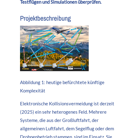
24h
Testflügen und Simulationen überprüfen.
/ 365days
Projektbeschreibung
We offer support for our customers
Mon - Fri 8:00am - 5:00pm
(GMT +1)
Get in touch
Cybersteel Inc.
376-293 City Road, Suite 600
Abbildung 1: heutige befürchtete künftige
San Francisco, CA 94102
Komplexität
Have any questions?
Elektronische Kollisionsvermeidung ist derzeit
+44 1234 567 890
(2025) ein sehr heterogenes Feld. Mehrere
Systeme, die aus der Großluftfahrt, der
Drop us a line
allgemeinen Luftfahrt, dem Segelflug oder dem
info@yourdomain.com
Drohnenbetrieb stammen, sind im Einsatz. Sie